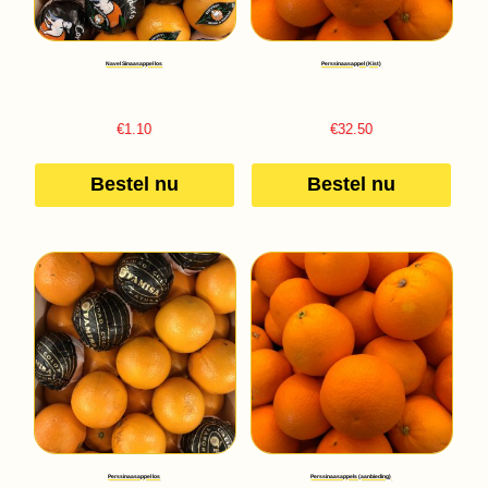
Navel Sinaasappel los
Perssinaasappel (Kist)
€
1.10
€
32.50
Bestel nu
Bestel nu
Perssinaasappel los
Perssinaasappels (aanbieding)