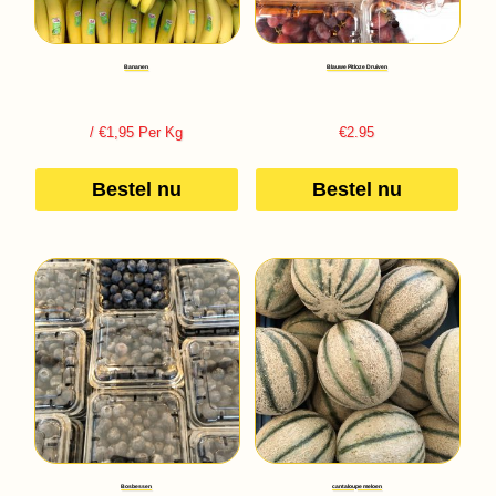
Bananen
Blauwe Pitloze Druiven
/ €1,95 Per Kg
€
2.95
Bestel nu
Bestel nu
Bosbessen
cantaloupe meloen