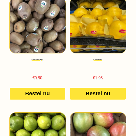
Kiwi Groen (los)
Kweeperen
€
0.90
€
1.95
Bestel nu
Bestel nu