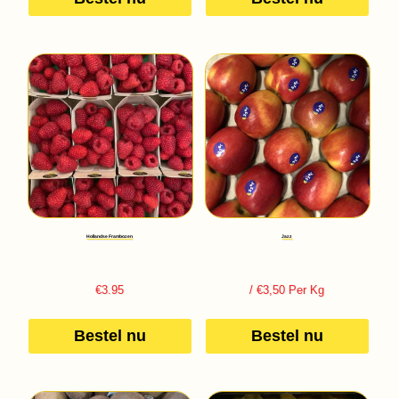
Hollandse Frambozen
Jazz
€
3.95
/ €3,50 Per Kg
Bestel nu
Bestel nu