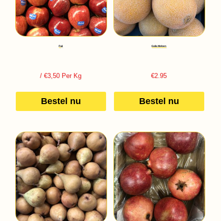
Fuji
Galia Meloen
/ €3,50 Per Kg
€
2.95
Bestel nu
Bestel nu