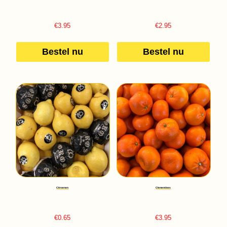
€
3.95
€
2.95
Bestel nu
Bestel nu
Citroenen
Clementines
€
0.65
€
3.95