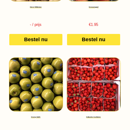
Giezer Wildeman
Granaatappel
-
/ prijs
€
1.95
Bestel nu
Bestel nu
Granny Smith
Hollandse Aardbeien