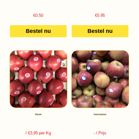
€
0.50
€
5.95
Bestel nu
Bestel nu
Pink lady
Rode Goudreinet
/ €3,95 per Kg
-
/ Prijs