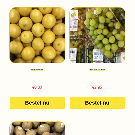
Witte Grapefruit
Witte Pitloze Druiven
€
0.80
€
2.95
Bestel nu
Bestel nu