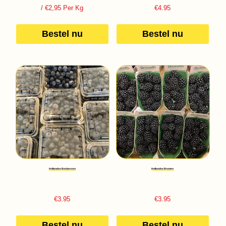
/ €2,95 Per Kg
€
4.95
Bestel nu
Bestel nu
Hollandse Bosbessen
Hollandse Bramen
€
3.95
€
3.95
Bestel nu
Bestel nu