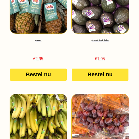
Ananas
Avocado Ready To Eat
€
2.95
€
1.95
Bestel nu
Bestel nu