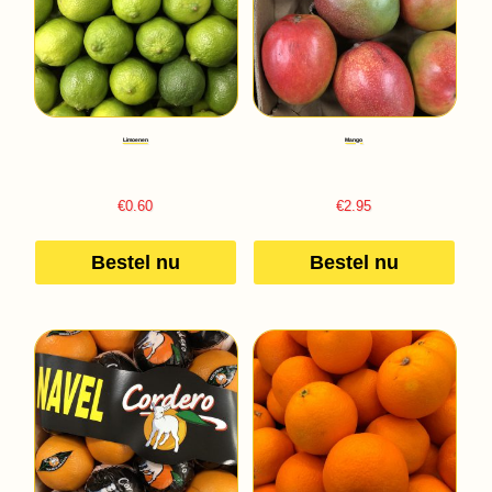
Limoenen
Mango
€
0.60
€
2.95
Bestel nu
Bestel nu