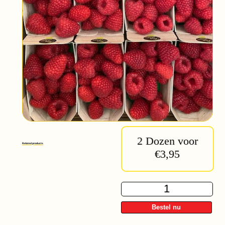
2 Dozen voor
Related products
€3,95
Frambozen
aanbieding
quantity
Bestel nu