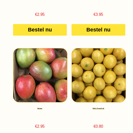
€
2.95
€
3.95
Bestel nu
Bestel nu
Mango
Witte Grapefruit
€
2.95
€
0.80