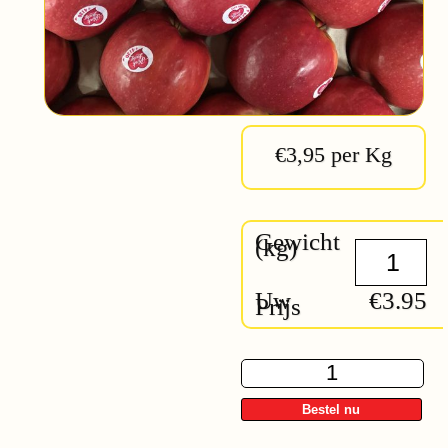
€3,95 per Kg
Gewicht
(kg)
Uw
€3.95
Prijs
Pink
lady
quantity
Bestel nu