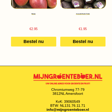
Mango
Avocado Ready To Eat
€
2.95
€
1.95
Bestel nu
Bestel nu
Chromiumweg 77-79
3812NL Amersfoort
KvK: 39060549
BTW: NL131.76.11.71
info@mijngroenteboer.nl