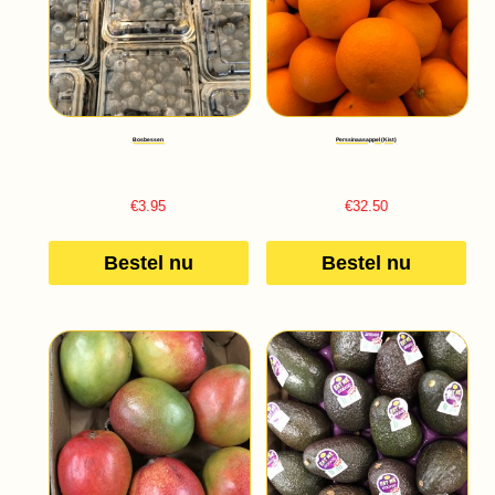
Bosbessen
Perssinaasappel (Kist)
€
3.95
€
32.50
Bestel nu
Bestel nu