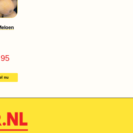
Meloen
.95
el nu