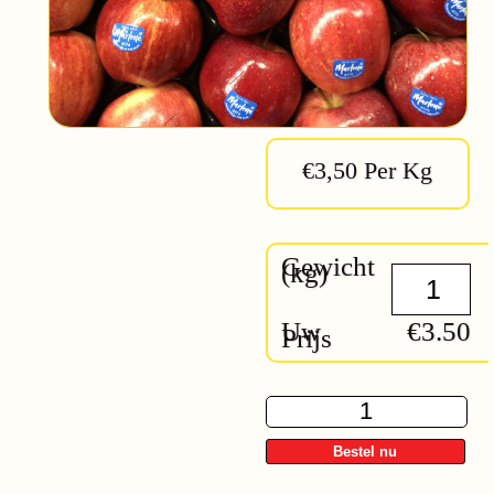
€3,50 Per Kg
Gewicht
(kg)
Uw
€3.50
Prijs
Fuji
quantity
Bestel nu