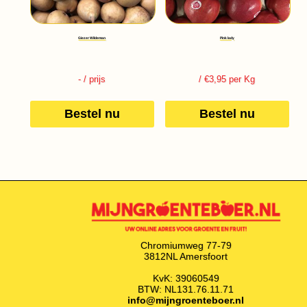
Giezer Wildeman
Pink lady
-
/ prijs
/ €3,95 per Kg
Bestel nu
Bestel nu
Chromiumweg 77-79
3812NL Amersfoort
KvK: 39060549
BTW: NL131.76.11.71
info@mijngroenteboer.nl