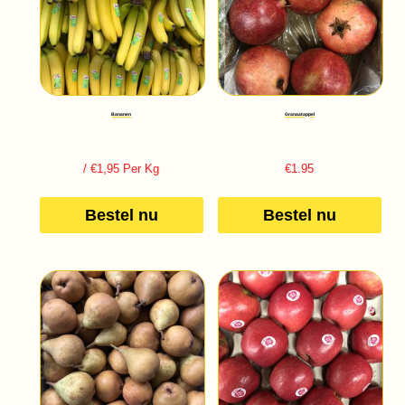
Bananen
Granaatappel
/ €1,95 Per Kg
€
1.95
Bestel nu
Bestel nu