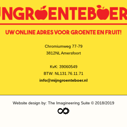
Chromiumweg 77-79
3812NL Amersfoort
KvK: 39060549
BTW: NL131.76.11.71
info@mijngroenteboer.nl
Website design by: The Imagineering Suite © 2018/2019