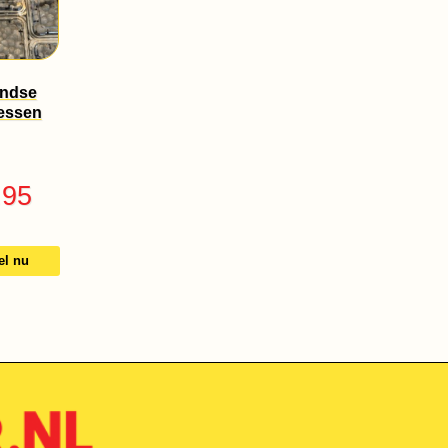
andse
essen
.95
el nu