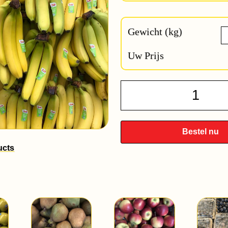
Gewicht (kg)
Uw Prijs
Banan
quantit
Bestel nu
ucts