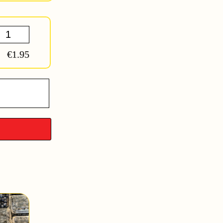
€1.95
en
y