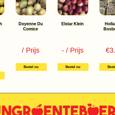
h
Doyenne Du
Elstar Klein
Holl
Comice
Bosb
/ Prijs
-
/ Prijs
€
3
Bestel nu
Bestel nu
Best