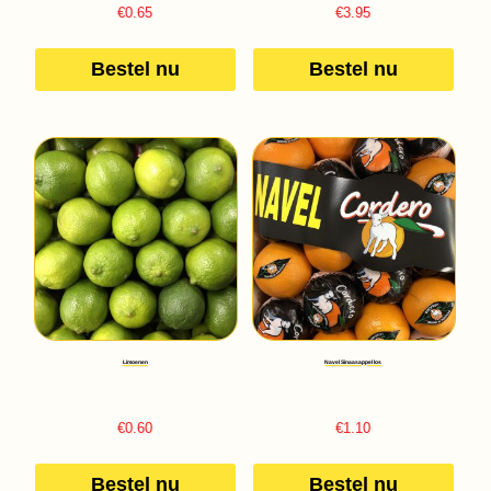
€
0.65
€
3.95
Bestel nu
Bestel nu
Limoenen
Navel Sinaasappel los
€
0.60
€
1.10
Bestel nu
Bestel nu