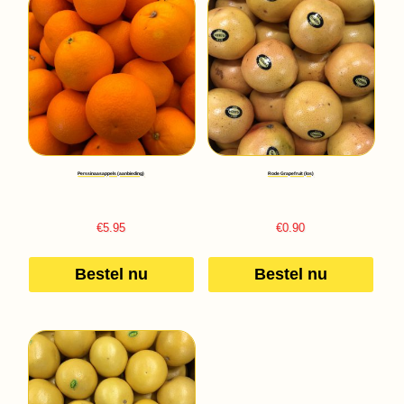
Perssinaasappels (aanbieding)
Rode Grapefruit (los)
€
5.95
€
0.90
Bestel nu
Bestel nu