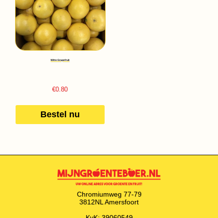
Witte Grapefruit
€
0.80
Bestel nu
Chromiumweg 77-79
3812NL Amersfoort
KvK: 39060549