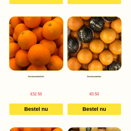
Perssinaasappel (Kist)
Perssinaasappel los
€
32.50
€
0.50
Bestel nu
Bestel nu