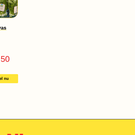
vas
.50
el nu