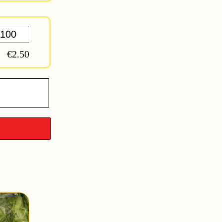
€2.50
e
y