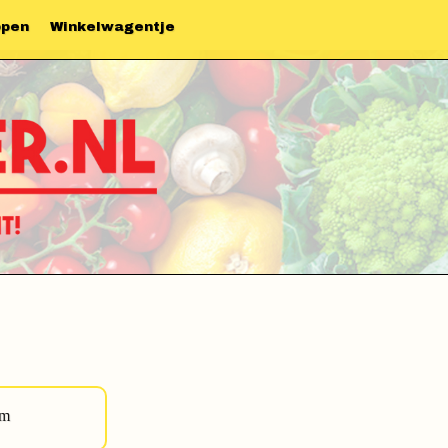
ppen
Winkelwagentje
am