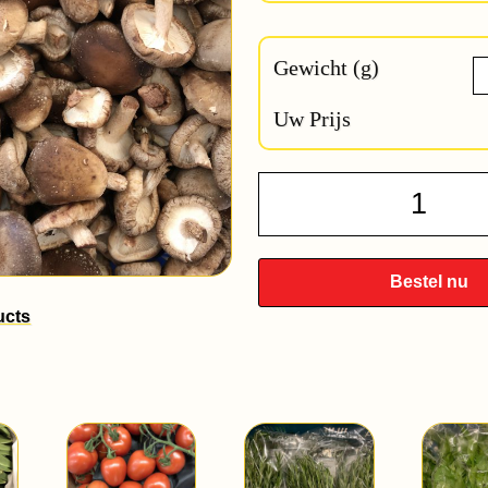
Gewicht (g)
Uw Prijs
Shiitak
quantit
Bestel nu
ucts