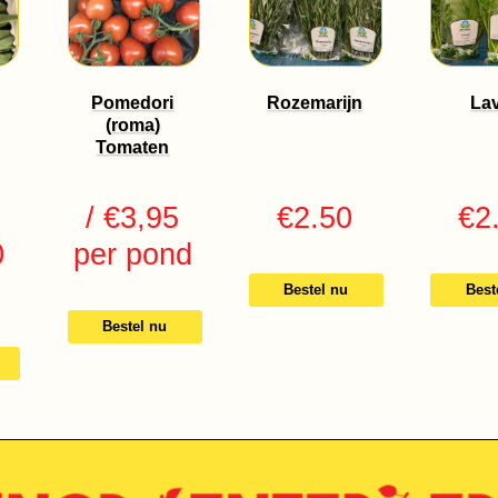
Pomedori
Rozemarijn
La
(roma)
Tomaten
/ €3,95
€
2.50
€
2
0
per pond
Bestel nu
Best
Bestel nu