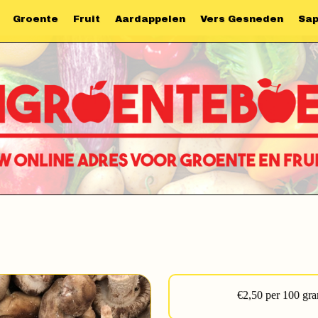
Groente
Fruit
Aardappelen
Vers Gesneden
Sa
€2,50 per 100 gr