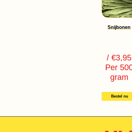
Snijbonen
/ €3,95
Per 50
gram
Bestel nu