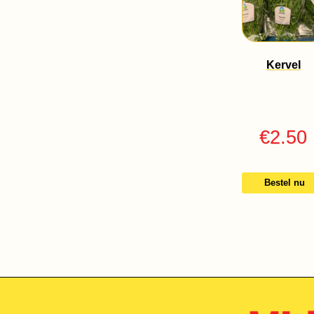
Kervel
€
2.50
Bestel nu