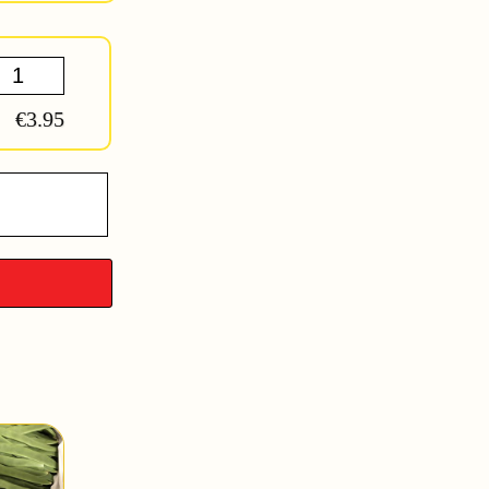
€3.95
pel
y