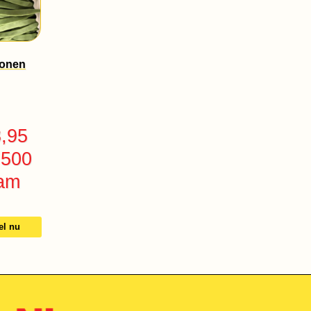
bonen
3,95
 500
am
el nu