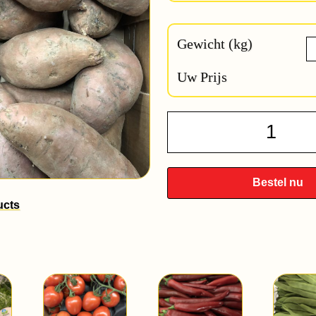
Gewicht (kg)
Uw Prijs
Zoete
Aardap
quantit
Bestel nu
ucts