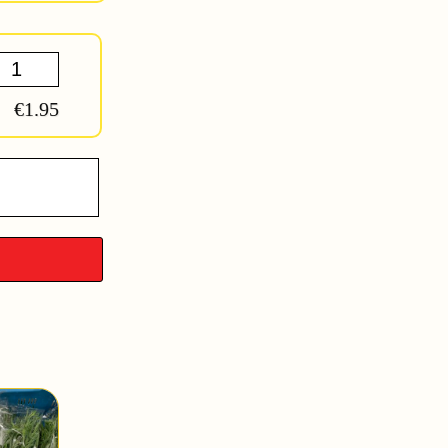
€1.95
en
y