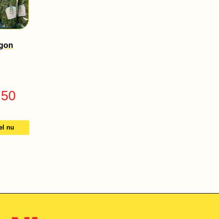
gon
.50
el nu