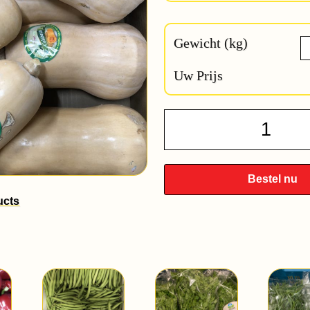
Gewicht (kg)
Uw Prijs
Fles
Pompo
quantit
Bestel nu
ucts