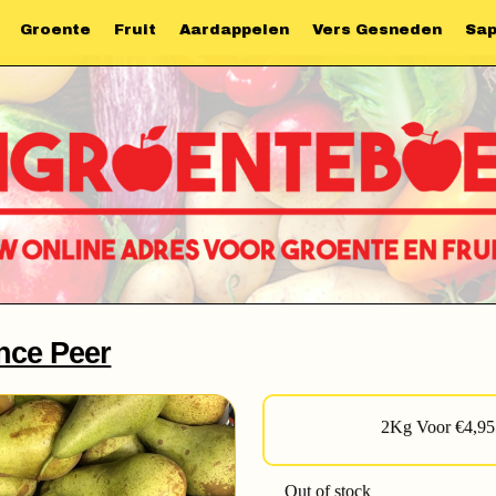
Groente
Fruit
Aardappelen
Vers Gesneden
Sa
nce Peer
2Kg Voor €4,95
Out of stock