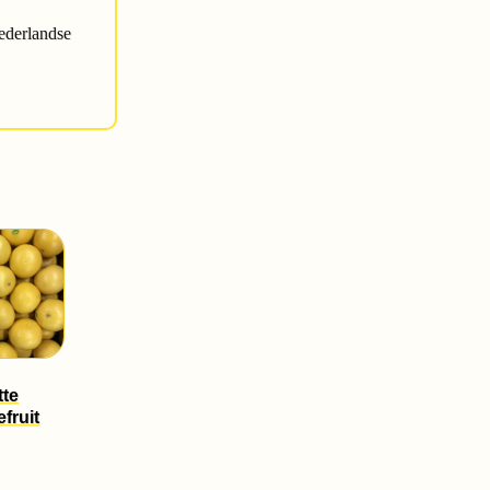
ederlandse
tte
fruit