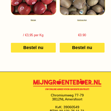
Pink lady
Kiwi Groen (los)
/ €3,95 per Kg
€
0.90
Bestel nu
Bestel nu
Chromiumweg 77-79
3812NL Amersfoort
KvK: 39060549