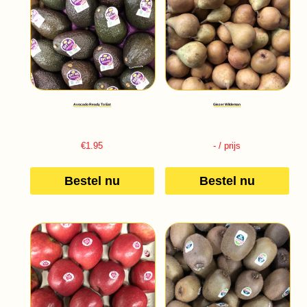
Avocado Ready To Eat
Giezer Wildeman
€
1.95
-
/ prijs
Bestel nu
Bestel nu