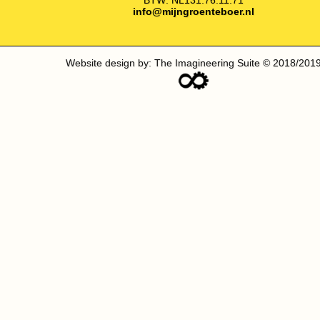
BTW: NL131.76.11.71
info@mijngroenteboer.nl
Website design by: The Imagineering Suite © 2018/201