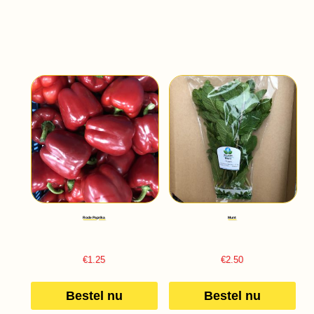
Rode Paprika
Munt
€
1.25
€
2.50
Bestel nu
Bestel nu