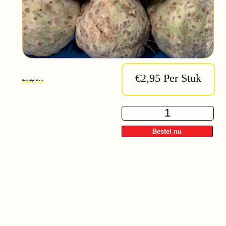
€2,95 Per Stuk
Related products
Knolselderij
quantity
Bestel nu