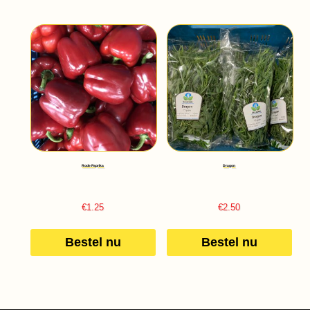
Rode Paprika
Dragon
€
1.25
€
2.50
Bestel nu
Bestel nu