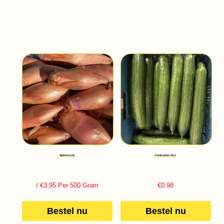
Sjalotten (ui)
Komkommer (los)
/ €3,95 Per 500 Gram
€
0.98
Bestel nu
Bestel nu