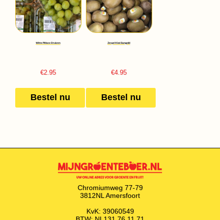
Witte Pitloze Druiven
Zespri Kiwi Sungold
€
2.95
€
4.95
Bestel nu
Bestel nu
Chromiumweg 77-79
3812NL Amersfoort
KvK: 39060549
BTW: NL131.76.11.71