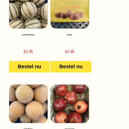
cantaloupe meloen
Dadels
€
2.95
€
2.95
Bestel nu
Bestel nu
Galia Meloen
Granaatappel