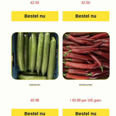
€
2.50
€
2.50
Bestel nu
Bestel nu
Komkommer (los)
Rode Spaanse Peper
€
0.98
/ €0,98 per 100 gram
Bestel nu
Bestel nu