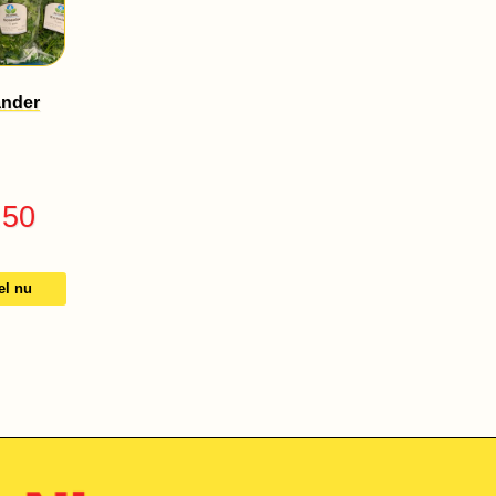
ander
.50
el nu