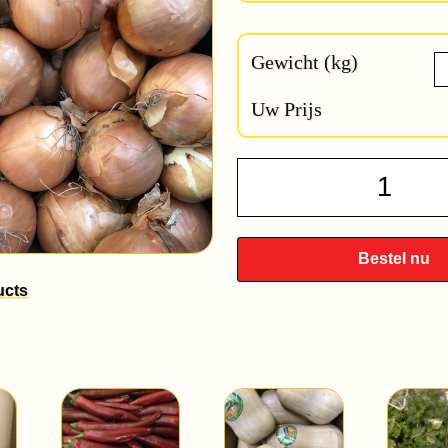
Gewicht (kg)
Uw Prijs
Nieuw
Oogst
Uien
quantit
Bestel nu
ucts