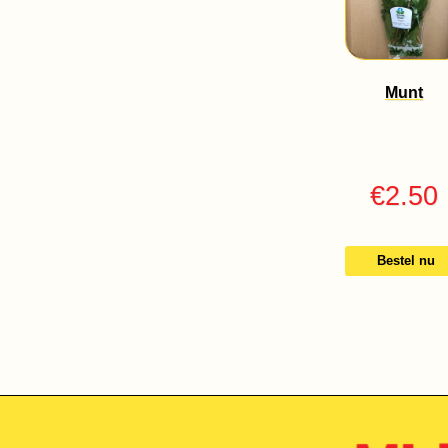
Munt
€
2.50
Bestel nu