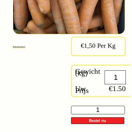
€1,50 Per Kg
Related products
Gewicht
(kg)
Uw
€1.50
Prijs
Winterpenen
quantity
Bestel nu