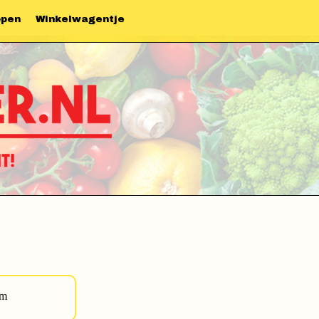
ppen
Winkelwagentje
am