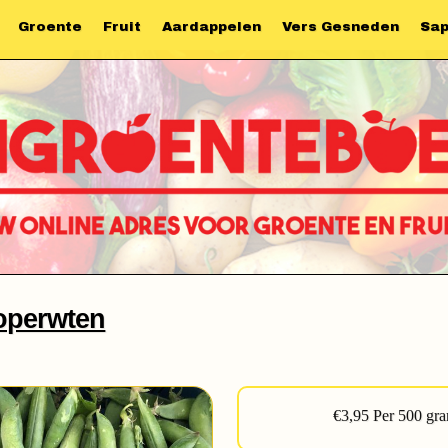
Groente
Fruit
Aardappelen
Vers Gesneden
Sa
operwten
€3,95 Per 500 gr