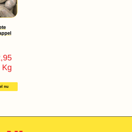
ete
appel
2,95
 Kg
el nu