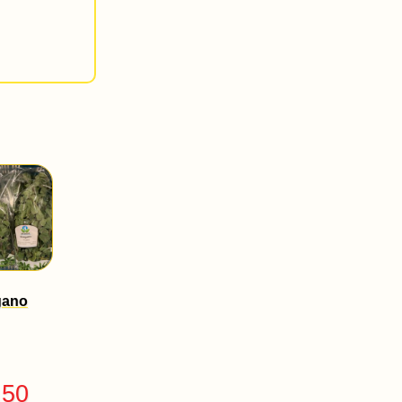
gano
.50