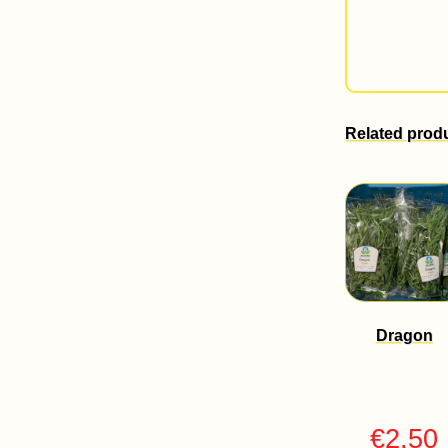
Related prod
Dragon
€
2.50