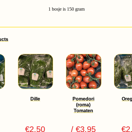
1 bosje is 150 gram
ucts
Dille
Pomedori
Ore
(roma)
Tomaten
€
2.50
/ €3,95
€
2