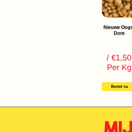
Nieuwe Oog
Dore
/ €1,50
Per Kg
Bestel nu