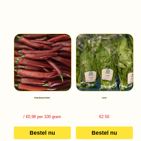
Rode Spaanse Peper
Lavas
/ €0,98 per 100 gram
€
2.50
Bestel nu
Bestel nu