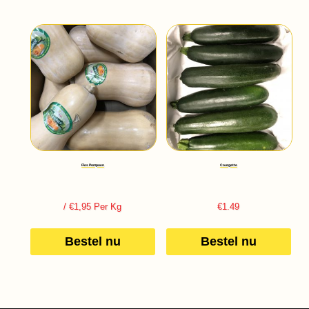
Fles Pompoen
Courgette
/ €1,95 Per Kg
€
1.49
Bestel nu
Bestel nu