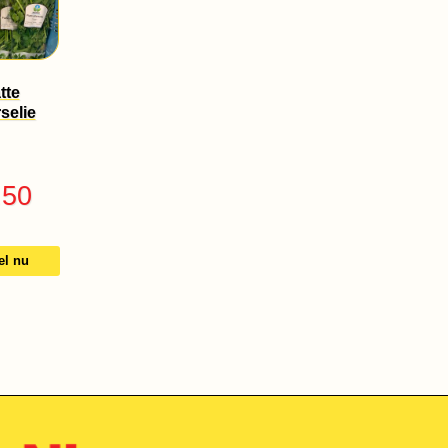
tte
selie
.50
el nu