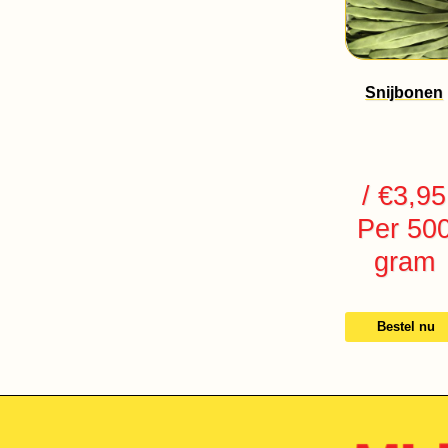
Snijbonen
/ €3,95
Per 50
gram
Bestel nu