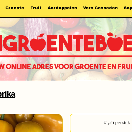
Groente
Fruit
Aardappelen
Vers Gesneden
Sa
prika
€1,25 per stuk