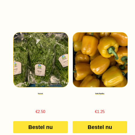
Kervel
Gele Paprika
€
2.50
€
1.25
Bestel nu
Bestel nu