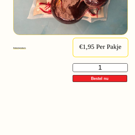
€1,95 Per Pakje
Related products
Gekookte
Bieten
500Gr
quantity
Bestel nu