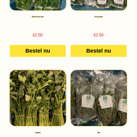
Platte Peterselie
Rozemarijn
€
2.50
€
2.50
Bestel nu
Bestel nu
Selderij
Tijm